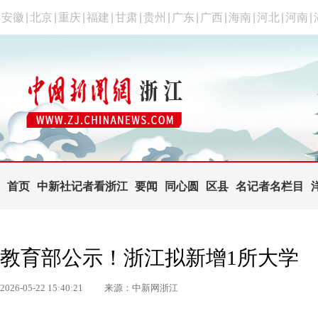
安徽
|
北京
|
重庆
|
福建
|
甘肃
|
贵州
|
广东
|
广西
|
海南
|
河北
|
河南
|
首页
中新社记者看浙江
要闻
同心圆
区县
名记者名栏目
教育部公示！浙江拟新增1所大学
2026-05-22 15:40:21
来源：中新网浙江