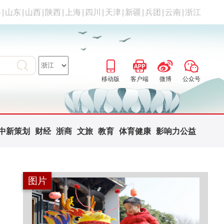
海
|
山东
|
山西
|
陕西
|
上海
|
四川
|
天津
|
新疆
|
兵团
|
云南
|
浙江
移动版
客户端
微博
公众号
中新策划
财经
浙商
文旅
教育
体育健康
影响力公益
图片