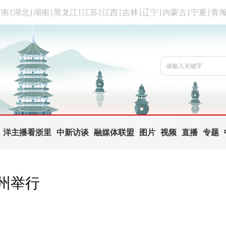
河南
|
湖北
|
湖南
|
黑龙江
|
江苏
|
江西
|
吉林
|
辽宁
|
内蒙古
|
宁夏
|
青
洋主播看浙里
中新访谈
融媒体联盟
图片
视频
直播
专题
杭州举行