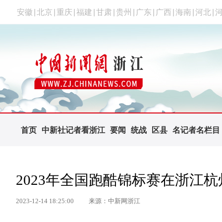
安徽
|
北京
|
重庆
|
福建
|
甘肃
|
贵州
|
广东
|
广西
|
海南
|
河北
|
首页
中新社记者看浙江
要闻
统战
区县
名记者名栏目
2023年全国跑酷锦标赛在浙江
2023-12-14 18:25:00
来源：中新网浙江