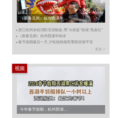
浙江杭州余杭消防无偿献血 用“火焰蓝”绘就“热血红”...
浙江杭州余杭消防无偿献血 用“火焰蓝”绘就“热血红”
（新春见闻）杭州西溪年味浓
春节假期最后一天 沪杭线铁路民警联控保平安
更多>>
视频
【把外国人“香迷糊”的面包？洋主播带你制作和品尝缙云烧饼！】...