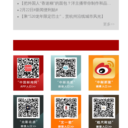
【把外国人“香迷糊”的面包？洋主播带你制作和品尝缙云
2月22日#新闻便利贴#
【乘“520龙年限定巴士”，赏杭州沿线城市风光】
更多>>