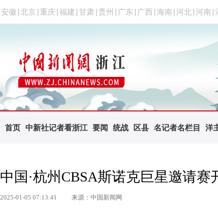
安徽
|
北京
|
重庆
|
福建
|
甘肃
|
贵州
|
广东
|
广西
|
海南
|
河北
|
河南
|
首页
中新社记者看浙江
要闻
统战
区县
名记者名栏目
洋
中国·杭州CBSA斯诺克巨星邀请赛
2025-01-05 07:13:41
来源：中国新闻网