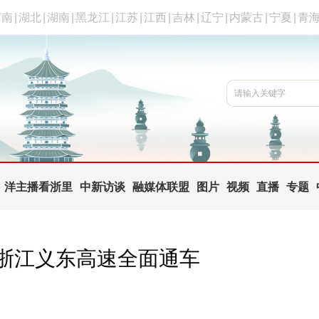
河南
|
湖北
|
湖南
|
黑龙江
|
江苏
|
江西
|
吉林
|
辽宁
|
内蒙古
|
宁夏
|
青
洋主播看浙里
中新访谈
融媒体联盟
图片
视频
直播
专题
 浙江义东高速全面通车