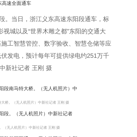
段。当日，浙江义东高速东阳段通车，标
浙江金东“我们的村晚”上演 12名文化特派员助阵...
店影视城以及“世界木雕之都”东阳的交通大
基施工智慧管控、数字验收、智慧仓储等应
伏发电，预计每年可提供绿电约251万千
中新社记者 王刚 摄
特大桥。（无人机照片）中新社记者 王刚 摄
【浙江两会访谈】浙江省人大代表张振华：北团村乡村振兴与共同富裕的实践探索...
。（无人机照片）中新社记者 王刚 摄