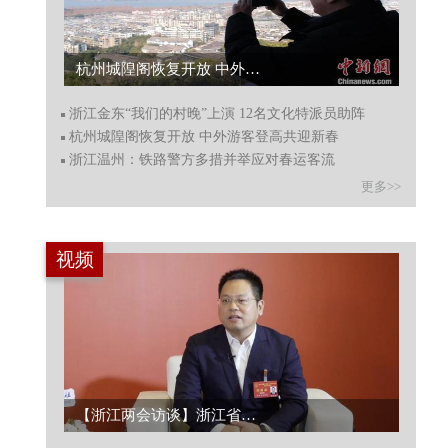
杭州城隍阁恢复开放 中外游客登高共迎新春...
浙江金东“我们的村晚”上演 12名文化特派员助阵
杭州城隍阁恢复开放 中外游客登高共迎新春
浙江温州：铁路警方多措并举应对春运客流
更多>>
视频
【浙江两会访谈】浙江省人大代表徐礼辉论黄岩算力经济与产业升级...