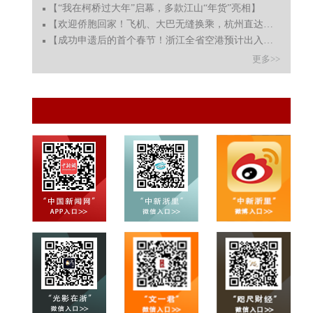
【“我在柯桥过大年”启幕，多款江山“年货”亮相】
【欢迎侨胞回家！飞机、大巴无缝换乘，杭州直达青田】
【成功申遗后的首个春节！浙江全省空港预计出入境客流达16
更多>>