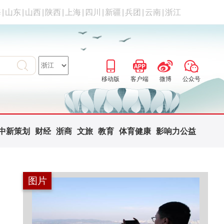
海
|
山东
|
山西
|
陕西
|
上海
|
四川
|
新疆
|
兵团
|
云南
|
浙江
移动版
客户端
微博
公众号
中新策划
财经
浙商
文旅
教育
体育健康
影响力公益
图片