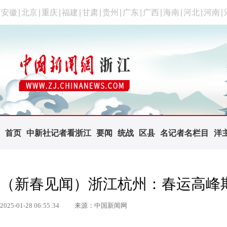
安徽
|
北京
|
重庆
|
福建
|
甘肃
|
贵州
|
广东
|
广西
|
海南
|
河北
|
河南
|
首页
中新社记者看浙江
要闻
统战
区县
名记者名栏目
洋
（新春见闻）浙江杭州：春运高峰
2025-01-28 06:55:34
来源：中国新闻网