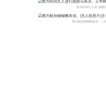
图为民间艺人进行跳跳
图为航拍铜钿鞭表演。（无