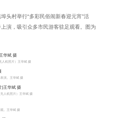
头村举行“多彩民俗闹新春迎元宵”活
浙江杭州：江南老街流光溢彩年味浓...
番上演，吸引众多市民游客驻足观看。图为
无人机照片）王华斌 摄
表演。王华斌 摄
无人机照片）王华斌 摄
浙江省政协委员、农工党浙江省委会常委、浙大二院副院长张茂为广大网友送来新春祝福...
观。王华斌 摄