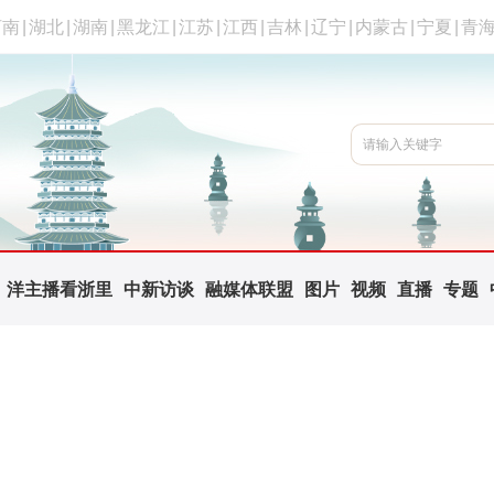
河南
|
湖北
|
湖南
|
黑龙江
|
江苏
|
江西
|
吉林
|
辽宁
|
内蒙古
|
宁夏
|
青
洋主播看浙里
中新访谈
融媒体联盟
图片
视频
直播
专题