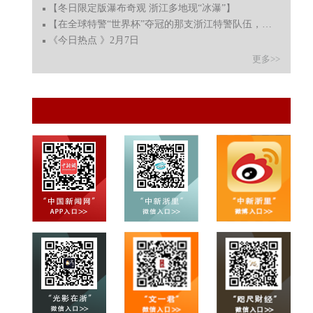
【冬日限定版瀑布奇观 浙江多地现“冰瀑”】
【在全球特警“世界杯”夺冠的那支浙江特警队伍，凯旋回
《今日热点 》2月7日
更多>>