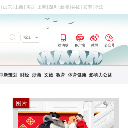
海
|
山东
|
山西
|
陕西
|
上海
|
四川
|
新疆
|
兵团
|
云南
|
浙江
移动版
客户端
微博
公众号
中新策划
财经
浙商
文旅
教育
体育健康
影响力公益
图片