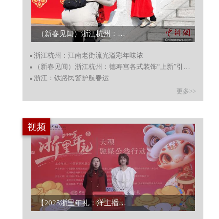
（新春见闻）浙江杭州：德寿宫各式装饰“上新”引游人...
浙江杭州：江南老街流光溢彩年味浓
（新春见闻）浙江杭州：德寿宫各式装饰“上新”引游人
浙江：铁路民警护航春运
更多>>
视频
【2025浙里年礼：洋主播共探传统年味】...