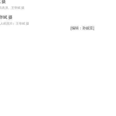
马表演。王华斌 摄
人机照片）王华斌 摄
[编辑：孙妮亚]