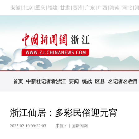
安徽
|
北京
|
重庆
|
福建
|
甘肃
|
贵州
|
广东
|
广西
|
海南
|
河北
|
首页
中新社记者看浙江
要闻
统战
区县
名记者名栏目
浙江仙居：多彩民俗迎元宵
2025-02-10 09:22:03
来源：中国新闻网