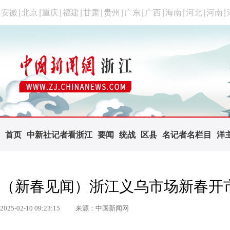
安徽
|
北京
|
重庆
|
福建
|
甘肃
|
贵州
|
广东
|
广西
|
海南
|
河北
|
河南
|
首页
中新社记者看浙江
要闻
统战
区县
名记者名栏目
洋
（新春见闻）浙江义乌市场新春开
2025-02-10 09:23:15
来源：中国新闻网