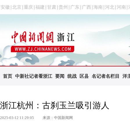
安徽
|
北京
|
重庆
|
福建
|
甘肃
|
贵州
|
广东
|
广西
|
海南
|
河北
|
河南
|
首页
中新社记者看浙江
要闻
统战
区县
名记者名栏目
洋
浙江杭州：古刹玉兰吸引游人
2025-03-12 11:29:05
来源：中国新闻网