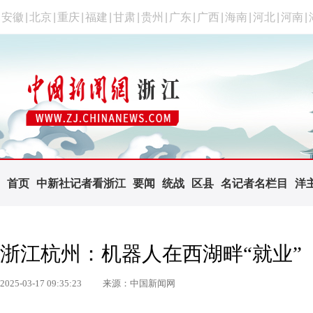
安徽
|
北京
|
重庆
|
福建
|
甘肃
|
贵州
|
广东
|
广西
|
海南
|
河北
|
河南
|
首页
中新社记者看浙江
要闻
统战
区县
名记者名栏目
洋
浙江杭州：机器人在西湖畔“就业”
2025-03-17 09:35:23
来源：中国新闻网