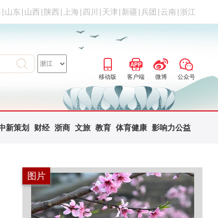
海
|
山东
|
山西
|
陕西
|
上海
|
四川
|
天津
|
新疆
|
兵团
|
云南
|
浙江
移动版
客户端
微博
公众号
中新策划
财经
浙商
文旅
教育
体育健康
影响力公益
图片