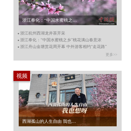
浙江奉化：“中国水蜜桃之乡”桃花满山春意浓...
浙江杭州西湖龙井茶开采
浙江奉化：“中国水蜜桃之乡”桃花满山春意浓
浙江舟山金塘赏花周开幕 中外游客相约“走花路”
更多>>
视频
西湖孤山的人生自由 我也想呀...