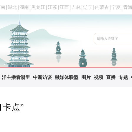
河南
|
湖北
|
湖南
|
黑龙江
|
江苏
|
江西
|
吉林
|
辽宁
|
内蒙古
|
宁夏
|
青
洋主播看浙里
中新访谈
融媒体联盟
图片
视频
直播
专题
打卡点”