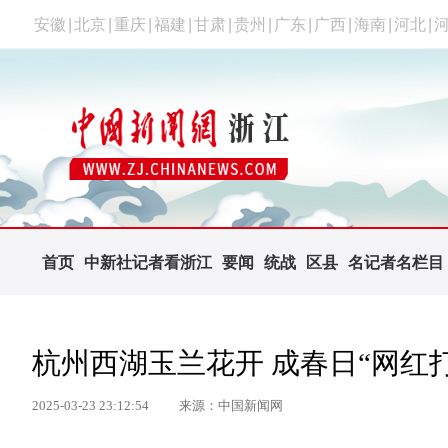
安徽
|
北京
|
重庆
|
福建
|
甘肃
|
贵州
|
广东
|
广西
|
海南
|
河北
|
首页
中新社记者看浙江
要闻
统战
区县
名记者名栏目
杭州西湖玉兰花开 成春日“网红
2025-03-23 23:12:54
来源：中国新闻网