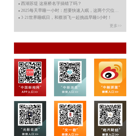
西湖苏堤 这座桥名字搞错了吗？
2025每天早睡一小时：想要快速入眠，这两个穴位要牢记
3·21世界睡眠日，和蔡浙飞一起挑战早睡1小时！
更多>>