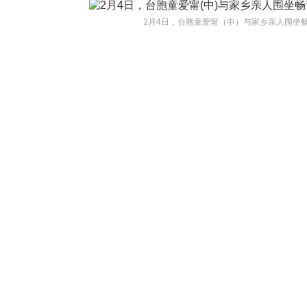
2月4日，台胞童爱甯（中）与家乡亲人围坐畅