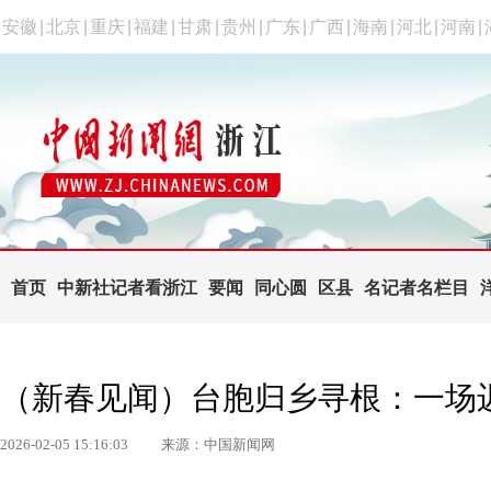
安徽
|
北京
|
重庆
|
福建
|
甘肃
|
贵州
|
广东
|
广西
|
海南
|
河北
|
河南
|
首页
中新社记者看浙江
要闻
同心圆
区县
名记者名栏目
（新春见闻）台胞归乡寻根：一场
2026-02-05 15:16:03
来源：中国新闻网