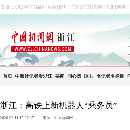
安徽
|
北京
|
重庆
|
福建
|
甘肃
|
贵州
|
广东
|
广西
|
海南
|
河北
|
河南
|
首页
中新社记者看浙江
要闻
同心圆
区县
名记者名栏目
浙江：高铁上新机器人“乘务员”
2026-02-11 17:27:47
来源：中国新闻网