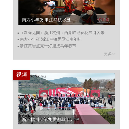
南方小年夜 浙江乌镇尽显江南年味...
（新春见闻）浙江杭州：西湖畔迎春花展引客来
南方小年夜 浙江乌镇尽显江南年味
浙江黄岩点亮千灯迎接马年春节
更多>>
视频
浙江杭州：第九届湘湖年鱼集开幕...