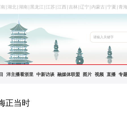
河南
|
湖北
|
湖南
|
黑龙江
|
江苏
|
江西
|
吉林
|
辽宁
|
内蒙古
|
宁夏
|
青
目
洋主播看浙里
中新访谈
融媒体联盟
图片
视频
直播
专
梅正当时