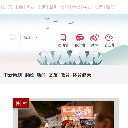
海
|
山东
|
山西
|
陕西
|
上海
|
四川
|
天津
|
新疆
|
兵团
|
云南
|
浙江
移动版
客户端
微博
公众号
题
中新策划
财经
浙商
文旅
教育
体育健康
图片