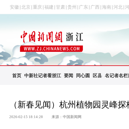
安徽
|
北京
|
重庆
|
福建
|
甘肃
|
贵州
|
广东
|
广西
|
海南
|
河北
|
首页
中新社记者看浙江
要闻
同心圆
区县
名记者名栏
（新春见闻）杭州植物园灵峰探
2026-02-15 18:14:28
来源：中国新闻网