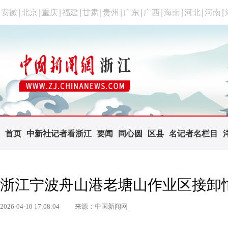
安徽
|
北京
|
重庆
|
福建
|
甘肃
|
贵州
|
广东
|
广西
|
海南
|
河北
|
河南
|
首页
中新社记者看浙江
要闻
同心圆
区县
名记者名栏目
浙江宁波舟山港老塘山作业区接卸
2026-04-10 17:08:04
来源：中国新闻网