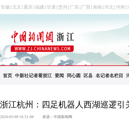
安徽
|
北京
|
重庆
|
福建
|
甘肃
|
贵州
|
广东
|
广西
|
海南
|
河北
|
河南
|
首页
中新社记者看浙江
要闻
同心圆
区县
名记者名栏目
浙江杭州：四足机器人西湖巡逻引
2026-05-09 16:51:08
来源：中国新闻网