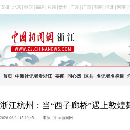
安徽
|
北京
|
重庆
|
福建
|
甘肃
|
贵州
|
广东
|
广西
|
海南
|
河北
|
河南
|
首页
中新社记者看浙江
要闻
同心圆
区县
名记者名栏目
浙江杭州：当“西子廊桥”遇上敦煌
2026-06-04 15:10:45
来源：中国新闻网