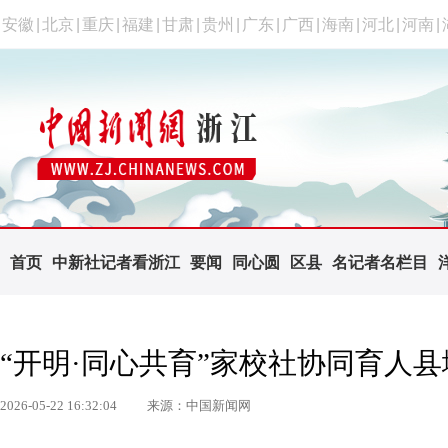
安徽
|
北京
|
重庆
|
福建
|
甘肃
|
贵州
|
广东
|
广西
|
海南
|
河北
|
河南
|
首页
中新社记者看浙江
要闻
同心圆
区县
名记者名栏目
“开明·同心共育”家校社协同育人
2026-05-22 16:32:04
来源：中国新闻网