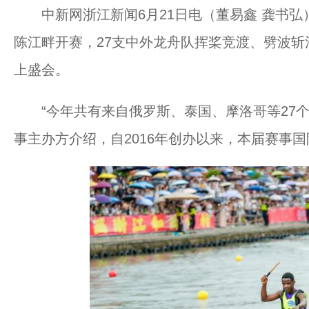
中新网浙江新闻6月21日电（董易鑫 龚书弘
陈江畔开赛，27支中外龙舟队挥桨竞渡、劈波
上盛会。
“今年共有来自俄罗斯、泰国、摩洛哥等27个
事主办方介绍，自2016年创办以来，本届赛事