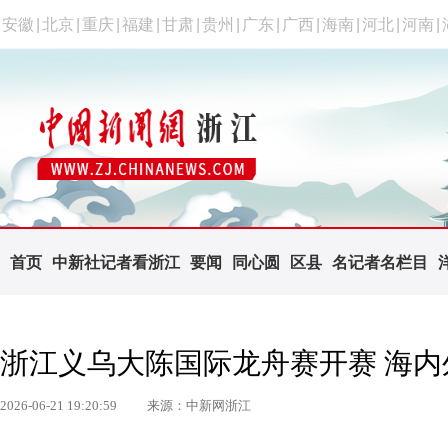
安徽
|
北京
|
重庆
|
福建
|
甘肃
|
贵州
|
广东
|
广西
|
海南
|
河北
|
河南
|
首页
中新社记者看浙江
要闻
同心圆
区县
名记者名栏目
浙江义乌大陈国际龙舟赛开赛 海
2026-06-21 19:20:59
来源：中新网浙江