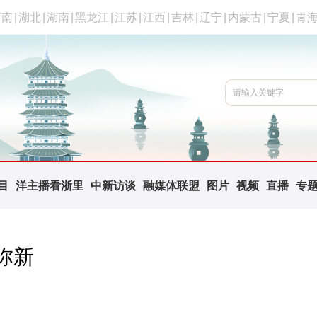
河南
|
湖北
|
湖南
|
黑龙江
|
江苏
|
江西
|
吉林
|
辽宁
|
内蒙古
|
宁夏
|
青
目
洋主播看浙里
中新访谈
融媒体联盟
图片
视频
直播
专
弥新