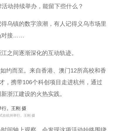
活动持续举办，能留下些什么？
浙江多地迎幼儿园毕业潮 花式仪式见证孩童成长...
得乌镇的数字浪潮，有人记得义乌市场里
场对接……
江之间逐渐深化的互动轨迹。
动如约而至。来自香港、澳门12所高校和香
才，携带106个科创项目走进杭州，通过
创新浙江建设的火热实践。
仪式在杭州举行。王刚 摄
从《天回医简》看中医AI新方向...
时间轴上观察，会发现这项活动始终围绕