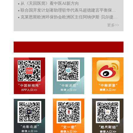
从《天回医简》看中医AI新方向
联合国开发计划署助理驻华代表马超德建言平衡保护与发展
克莱恩斯欧洲环保协会欧洲区主任阿纳伊斯·贝尔捷呼吁深化
更多>>