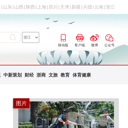
海
|
山东
|
山西
|
陕西
|
上海
|
四川
|
天津
|
新疆
|
兵团
|
云南
|
浙江
移动版
客户端
微博
公众号
题
中新策划
财经
浙商
文旅
教育
体育健康
图片