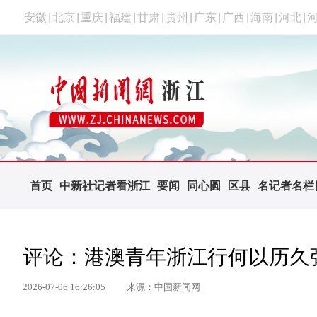
安徽
|
北京
|
重庆
|
福建
|
甘肃
|
贵州
|
广东
|
广西
|
海南
|
河北
|
首页
中新社记者看浙江
要闻
同心圆
区县
名记者名栏
评论：港澳青年浙江行何以历久
2026-07-06 16:26:05
来源：中国新闻网