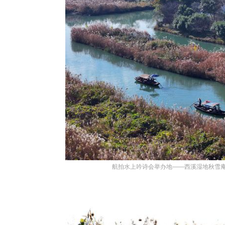
航拍水上吟诗会举办地——西溪湿地秋雪庵