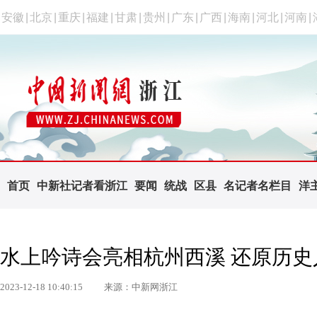
安徽
|
北京
|
重庆
|
福建
|
甘肃
|
贵州
|
广东
|
广西
|
海南
|
河北
|
河南
|
首页
中新社记者看浙江
要闻
统战
区县
名记者名栏目
洋
水上吟诗会亮相杭州西溪 还原历
2023-12-18 10:40:15
来源：中新网浙江