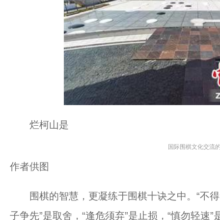
烂柯山是
国际围棋文化交流
作者供图
围棋的智慧，更凝练于围棋十诀之中。“不得贪胜
子争先”是取舍，“逢危须弃”是止损，“慎勿轻速