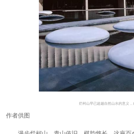
烂柯山早已超越自然山水的意义，
作者供图
漫步烂柯山，青山依旧，棋韵悠长。这座百余