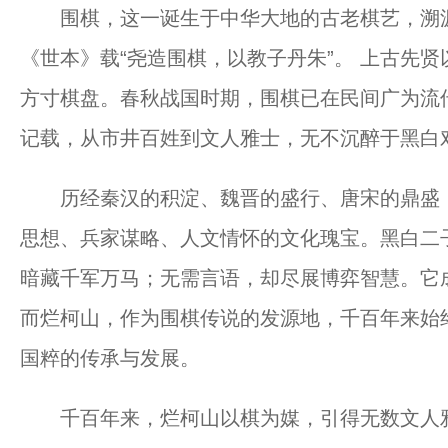
围棋，这一诞生于中华大地的古老棋艺，溯源
《世本》载“尧造围棋，以教子丹朱”。 上古先
方寸棋盘。春秋战国时期，围棋已在民间广为流传
记载，从市井百姓到文人雅士，无不沉醉于黑白
历经秦汉的积淀、魏晋的盛行、唐宋的鼎盛，
思想、兵家谋略、人文情怀的文化瑰宝。黑白二
暗藏千军万马；无需言语，却尽展博弈智慧。它
而烂柯山，作为围棋传说的发源地，千百年来始
国粹的传承与发展。
千百年来，烂柯山以棋为媒，引得无数文人雅