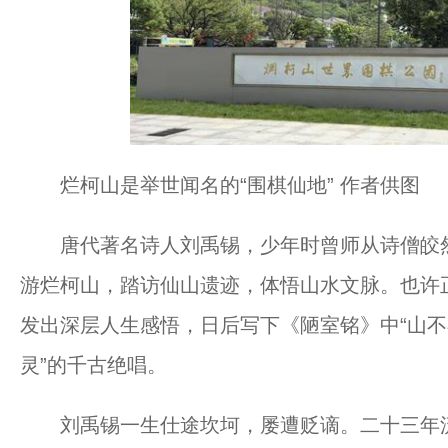
烂柯山是举世闻名的“围棋仙地” 作者供图
唐代著名诗人刘禹锡，少年时曾师从诗僧皎然
游烂柯山，踏访仙山遗迹，体悟山水文脉。也许
发出深层人生感悟，日后写下《陋室铭》中“山
灵”的千古绝唱。
刘禹锡一生仕途坎坷，屡遭贬谪。二十三年流