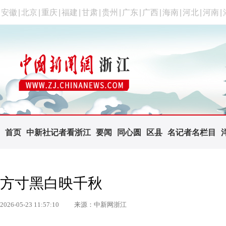
安徽
|
北京
|
重庆
|
福建
|
甘肃
|
贵州
|
广东
|
广西
|
海南
|
河北
|
河南
|
首页
中新社记者看浙江
要闻
同心圆
区县
名记者名栏目
方寸黑白映千秋
2026-05-23 11:57:10
来源：中新网浙江