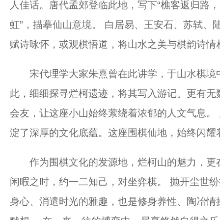
人佳话。唐代孟郊登临此地，写下“樵客返归路
虹”，描摹仙山意境。 白居易、王安石、苏轼、
赋诗咏怀，或观棋悟道，将山水之美与棋韵诗情
宋代理学大家朱熹曾在此讲学，于山水棋境中
此，细细探寻烂柯遗迹，将其写入游记。更有无
会友，让这座小山始终萦绕着浓郁的人文气息。
淀了深厚的文化底蕴。这座围棋仙地，始终闪耀
作为围棋文化的发源地，烂柯山的魅力，更在
闲暇之时，约一二知己，对坐弈棋。 抛开尘世
身心、消遣时光的雅趣，也是修身养性、陶冶情