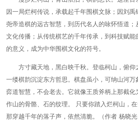
因一局烂柯传说，承载起千年围棋文脉；因刘禹
尧帝造棋的远古智慧，到历代名人的咏怀悟道；
文化传播；从传统棋艺的千年传承，到科技赋能
的意义，成为中华围棋文化的符号。
方寸藏天地，黑白映千秋。登临柯山，俯仰之
一缕棋韵沉淀东方哲思。棋盘虽小，可纳山河万
弈道智慧，不会老去。它就像王质斧柄上那截化
作山的骨骼、石的纹理。 只要你踏入烂柯山，
那穿越千年的落子声，依然清脆。（作者 杨晓光