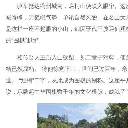
驱车抵达衢州城南，烂柯山便映入眼帘。这座
峻奇峰，无巍峨气势。单论自然风貌，在名山大
是这样一座不起眼的小山，却因晋代王质遇仙观
的“围棋仙地”。
相传晋人王质入山砍柴，见二童子对弈，便放
柄已然腐朽。 待他惊觉下山，世间已过百年，
世。 “烂柯”二字，从此成为围棋的别称。这座
说，承载起中华围棋数千年的文化根脉，成就了“