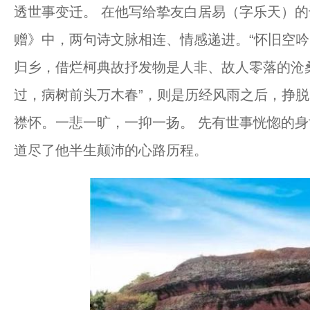
透世事变迁。 在他写给挚友白居易（字乐天）
赠》中，两句诗文脉相连、情感递进。“怀旧空吟
归乡，借烂柯典故抒发物是人非、故人零落的沧桑
过，病树前头万木春”，则是历经风雨之后，挣
襟怀。一悲一旷，一抑一扬。 先有世事恍惚的
道尽了他半生颠沛的心路历程。