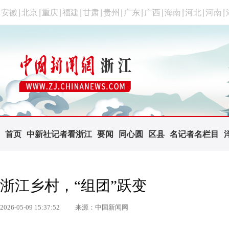
安徽
|
北京
|
重庆
|
福建
|
甘肃
|
贵州
|
广东
|
广西
|
海南
|
河北
|
河南
|
首页
中新社记者看浙江
要闻
同心圆
区县
名记者名栏目
浙江乡村，“组团”跃变
2026-05-09 15:37:52
来源：中国新闻网