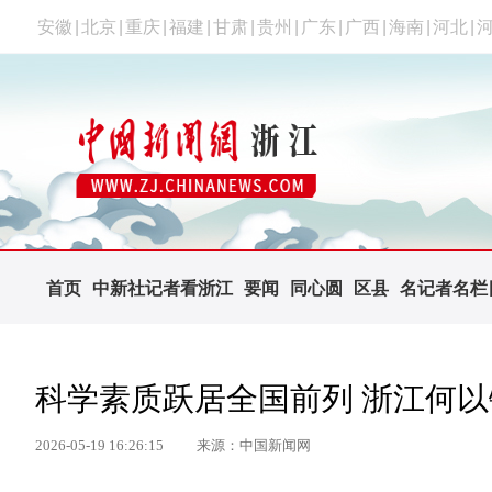
安徽
|
北京
|
重庆
|
福建
|
甘肃
|
贵州
|
广东
|
广西
|
海南
|
河北
|
首页
中新社记者看浙江
要闻
同心圆
区县
名记者名栏
科学素质跃居全国前列 浙江何以
2026-05-19 16:26:15
来源：中国新闻网