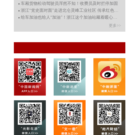
车厢货物松动驾驶员浑然不知！收费员及时拦停加固
浙江“党史面对面”走进北仑灵峰工业社区 传承红色精神
给车加油也给人“加油”！浙江这个加油站藏着暖心智能食
更多>>