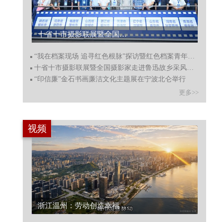
十省十市摄影联展暨全国摄影家走进鲁迅故乡采风绍兴启动...
“我在档案现场 追寻红色根脉”探访暨红色档案青年宣讲启动
十省十市摄影联展暨全国摄影家走进鲁迅故乡采风绍兴启动
“印信廉”金石书画廉洁文化主题展在宁波北仑举行
更多>>
视频
浙江温州：劳动创造幸福 向城市守护者致敬...