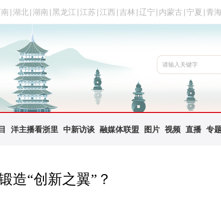
河南
|
湖北
|
湖南
|
黑龙江
|
江苏
|
江西
|
吉林
|
辽宁
|
内蒙古
|
宁夏
|
青
目
洋主播看浙里
中新访谈
融媒体联盟
图片
视频
直播
专
锻造“创新之翼”？