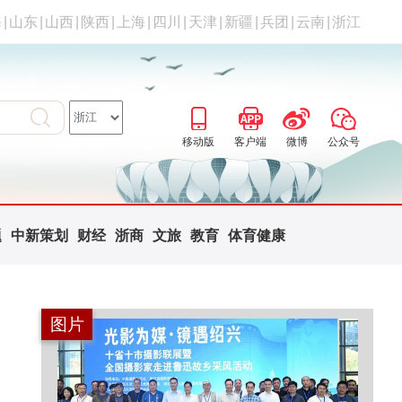
海
|
山东
|
山西
|
陕西
|
上海
|
四川
|
天津
|
新疆
|
兵团
|
云南
|
浙江
移动版
客户端
微博
公众号
题
中新策划
财经
浙商
文旅
教育
体育健康
图片