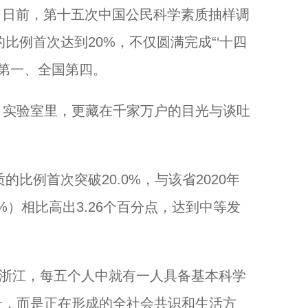
）日前，第十五次中国公民科学素质抽样调
比例首次达到20%，不仅圆满完成“‘十四
“我在档案现场 追寻红色根脉”探访暨红色档案青年宣讲启动...
区第一、全国第四。
实验室里，更藏在千家万户的目光与谈吐
比例首次突破20.0%，与该省2020年
4%）相比高出3.26个百分点，达到中等发
浙江，每五个人中就有一人具备基本科学
以奔赴，诠释守护！...
号，而是正在形成的全社会共识和生活方