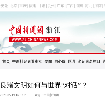
安徽
|
北京
|
重庆
|
福建
|
甘肃
|
贵州
|
广东
|
广西
|
海南
|
河北
|
河南
|
首页
中新社记者看浙江
要闻
同心圆
区县
名记者名栏目
良渚文明如何与世界“对话”？
2026-05-19 16:52:25
来源：中国新闻网