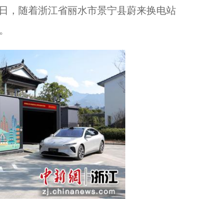
日，随着浙江省丽水市景宁县蔚来换电站
。
“三月三”将至 浙江景宁浓浓“畲味”引客来...
杭州西湖顶级豪宅草坪下面的秘密...