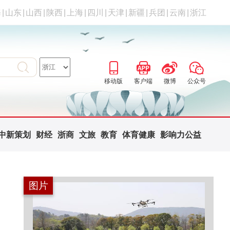
海
|
山东
|
山西
|
陕西
|
上海
|
四川
|
天津
|
新疆
|
兵团
|
云南
|
浙江
移动版
客户端
微博
公众号
中新策划
财经
浙商
文旅
教育
体育健康
影响力公益
图片