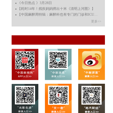
《今日热点 》3月28日
【耗时14年！残疾妈妈绣出十米《清明上河图》】
【中国麻醉周特辑：麻醉科也有专门的门诊和ICU？】
更多>>