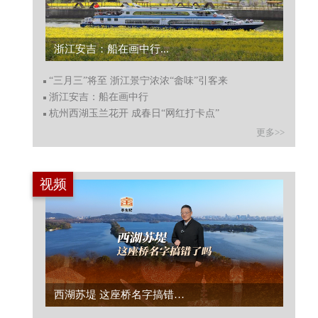
浙江安吉：船在画中行...
“三月三”将至 浙江景宁浓浓“畲味”引客来
浙江安吉：船在画中行
杭州西湖玉兰花开 成春日“网红打卡点”
更多>>
视频
西湖苏堤 这座桥名字搞错了吗？...