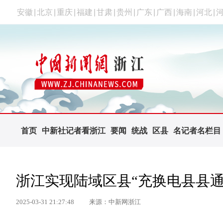
安徽
|
北京
|
重庆
|
福建
|
甘肃
|
贵州
|
广东
|
广西
|
海南
|
河北
|
首页
中新社记者看浙江
要闻
统战
区县
名记者名栏目
浙江实现陆域区县“充换电县县通
2025-03-31 21:27:48
来源：中新网浙江