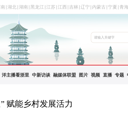
河南
|
湖北
|
湖南
|
黑龙江
|
江苏
|
江西
|
吉林
|
辽宁
|
内蒙古
|
宁夏
|
青
洋主播看浙里
中新访谈
融媒体联盟
图片
视频
直播
专题
” 赋能乡村发展活力