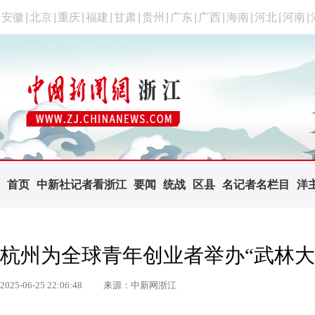
安徽
|
北京
|
重庆
|
福建
|
甘肃
|
贵州
|
广东
|
广西
|
海南
|
河北
|
河南
|
首页
中新社记者看浙江
要闻
统战
区县
名记者名栏目
洋
杭州为全球青年创业者举办“武林大
2025-06-25 22:06:48
来源：中新网浙江