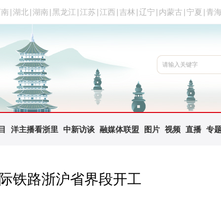
河南
|
湖北
|
湖南
|
黑龙江
|
江苏
|
江西
|
吉林
|
辽宁
|
内蒙古
|
宁夏
|
青
目
洋主播看浙里
中新访谈
融媒体联盟
图片
视频
直播
专
城际铁路浙沪省界段开工