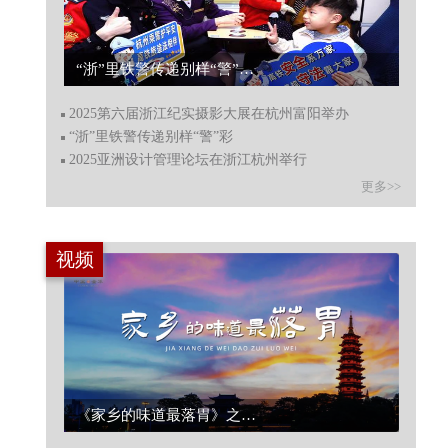
“浙”里铁警传递别样“警”彩...
2025第六届浙江纪实摄影大展在杭州富阳举办
“浙”里铁警传递别样“警”彩
2025亚洲设计管理论坛在浙江杭州举行
更多>>
视频
《家乡的味道最落胃》之磐安药膳...