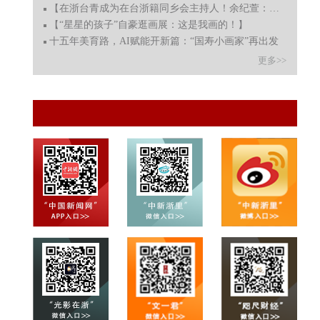
【在浙台青成为在台浙籍同乡会主持人！余纪萱：特别有缘
【“星星的孩子”自豪逛画展：这是我画的！】
十五年美育路，AI赋能开新篇：“国寿小画家”再出发
更多>>