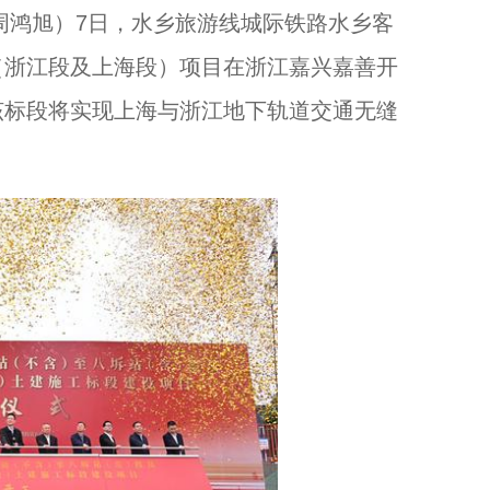
周鸿旭）7日，水乡旅游线城际铁路水乡客
（浙江段及上海段）项目在浙江嘉兴嘉善开
2025第六届浙江纪实摄影大展在杭州富阳举办...
该标段将实现上海与浙江地下轨道交通无缝
十五年美育路，AI赋能开新篇：“国寿小画家”再出发...