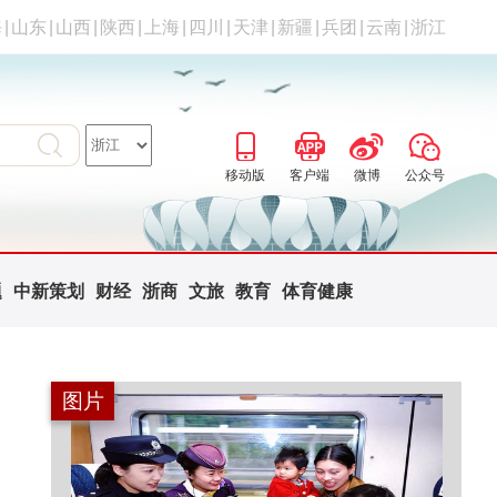
海
|
山东
|
山西
|
陕西
|
上海
|
四川
|
天津
|
新疆
|
兵团
|
云南
|
浙江
移动版
客户端
微博
公众号
题
中新策划
财经
浙商
文旅
教育
体育健康
图片