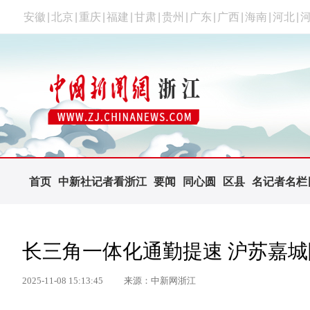
安徽
|
北京
|
重庆
|
福建
|
甘肃
|
贵州
|
广东
|
广西
|
海南
|
河北
|
首页
中新社记者看浙江
要闻
同心圆
区县
名记者名栏
长三角一体化通勤提速 沪苏嘉
2025-11-08 15:13:45
来源：中新网浙江