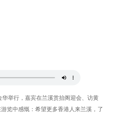
从无到有打造眼镜产业 浙江小镇写就产品出海“生意经”...
金华举行，嘉宾在兰溪赏抬阁迎会、访黄
在游览中感慨：希望更多香港人来兰溪，了
浙江民营经济如何创新发展？“优秀建设者”有话说...