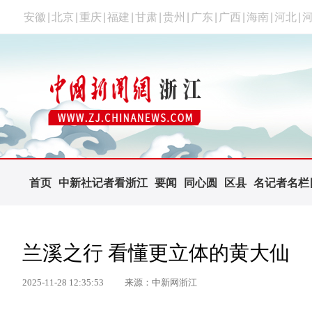
安徽
|
北京
|
重庆
|
福建
|
甘肃
|
贵州
|
广东
|
广西
|
海南
|
河北
|
首页
中新社记者看浙江
要闻
同心圆
区县
名记者名栏
兰溪之行 看懂更立体的黄大仙
2025-11-28 12:35:53
来源：中新网浙江