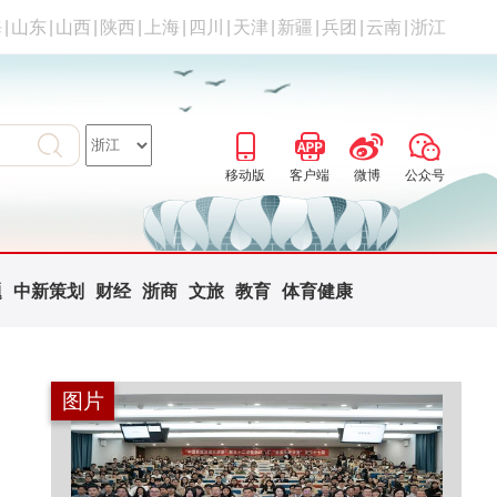
海
|
山东
|
山西
|
陕西
|
上海
|
四川
|
天津
|
新疆
|
兵团
|
云南
|
浙江
移动版
客户端
微博
公众号
题
中新策划
财经
浙商
文旅
教育
体育健康
图片