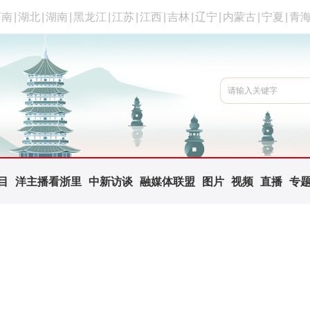
河南
|
湖北
|
湖南
|
黑龙江
|
江苏
|
江西
|
吉林
|
辽宁
|
内蒙古
|
宁夏
|
青
目
洋主播看浙里
中新访谈
融媒体联盟
图片
视频
直播
专