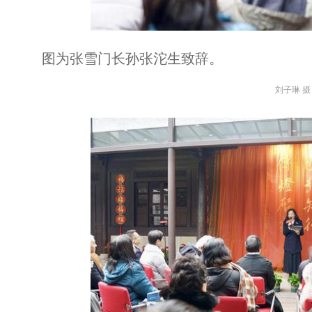
图为张雪门长孙张沱生致辞。
刘子琳 摄