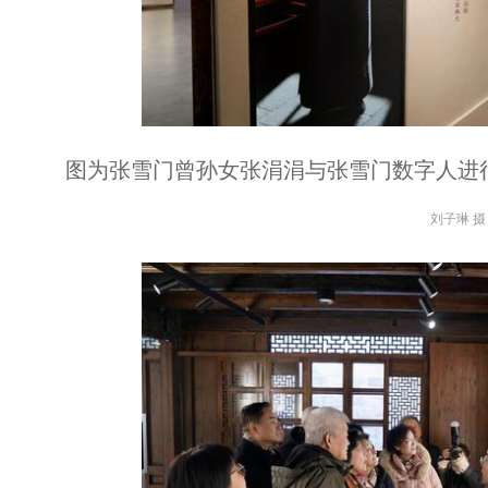
图为张雪门曾孙女张涓涓与张雪门数字人进
刘子琳 摄