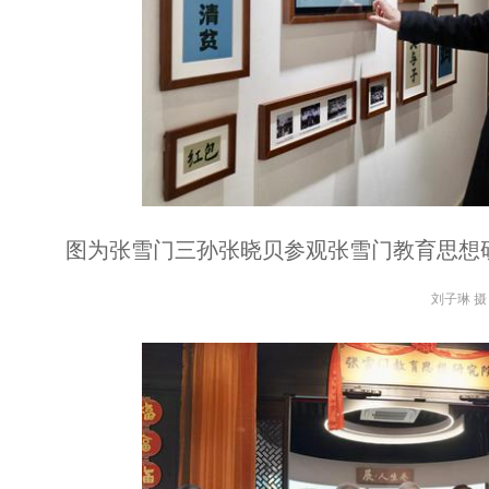
图为张雪门三孙张晓贝参观张雪门教育思想
刘子琳 摄