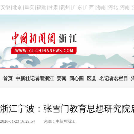
安徽
|
北京
|
重庆
|
福建
|
甘肃
|
贵州
|
广东
|
广西
|
海南
|
河北
|
河南
|
首页
中新社记者看浙江
要闻
同心圆
区县
名记者名栏目
浙江宁波：张雪门教育思想研究院
2026-01-23 16:29:54
来源：中新网浙江