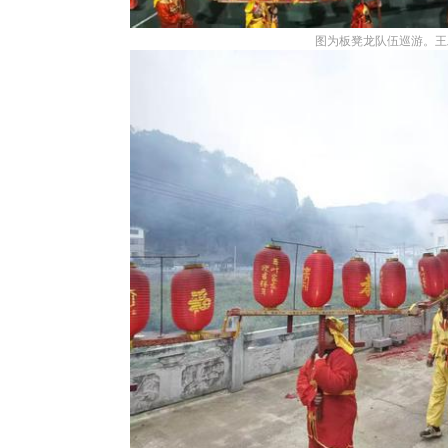
图为板凳龙队伍巡游。王