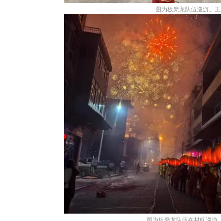
图为板凳龙队伍巡游。王
图为板凳龙队伍在村间巡游。