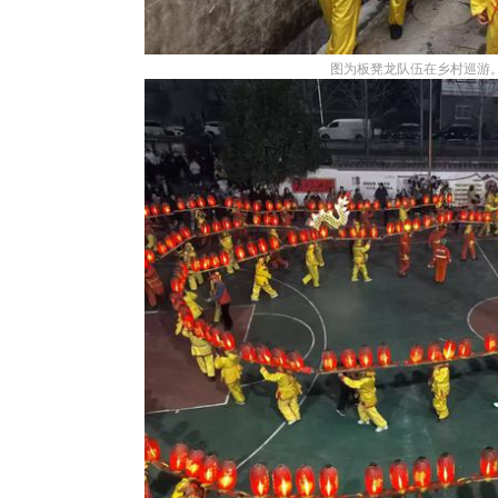
图为板凳龙队伍在乡村巡游。