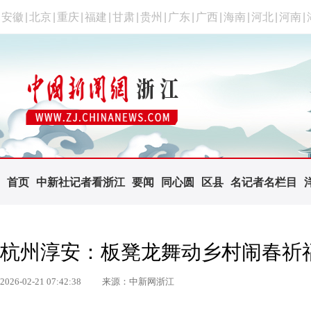
安徽
|
北京
|
重庆
|
福建
|
甘肃
|
贵州
|
广东
|
广西
|
海南
|
河北
|
河南
|
首页
中新社记者看浙江
要闻
同心圆
区县
名记者名栏目
杭州淳安：板凳龙舞动乡村闹春祈
2026-02-21 07:42:38
来源：中新网浙江