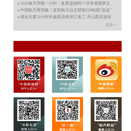
2026每天早睡一小时：多梦是病吗？经常做噩梦又是咋回事？
中国航天再突破！蓝箭航天自主研制220吨级“蓝焱”火箭发
湖北夫妻24小时长途跋涉来浙江务工 舟山西高速收费员自驾
更多>>