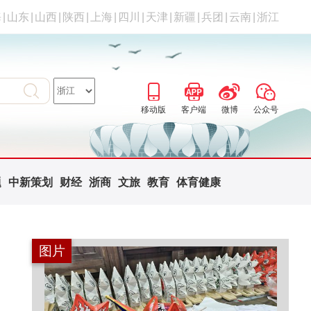
海
|
山东
|
山西
|
陕西
|
上海
|
四川
|
天津
|
新疆
|
兵团
|
云南
|
浙江
移动版
客户端
微博
公众号
题
中新策划
财经
浙商
文旅
教育
体育健康
图片