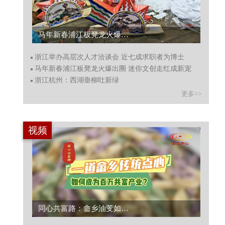
马年新春浦江板凳龙火爆出圈 迷你文创走红成新宠...
浙江举办高层次人才洽谈会 近七成求职者为博士
马年新春浦江板凳龙火爆出圈 迷你文创走红成新宠
浙江杭州：西湖垂柳吐新绿
更多>>
视频
同心共富路：畲乡油芰如何成为百万共富产业？...