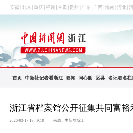
安徽
|
北京
|
重庆
|
福建
|
甘肃
|
贵州
|
广东
|
广西
|
海南
|
河北
|
首页
中新社记者看浙江
要闻
同心圆
区县
名记者名栏
浙江省档案馆公开征集共同富裕
2026-03-17 18:49:19
来源：中新网浙江