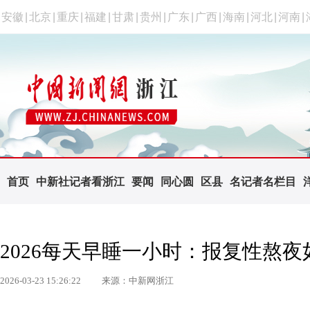
安徽
|
北京
|
重庆
|
福建
|
甘肃
|
贵州
|
广东
|
广西
|
海南
|
河北
|
河南
|
首页
中新社记者看浙江
要闻
同心圆
区县
名记者名栏目
2026每天早睡一小时：报复性熬
2026-03-23 15:26:22
来源：中新网浙江