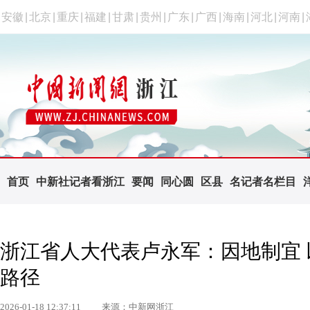
安徽
|
北京
|
重庆
|
福建
|
甘肃
|
贵州
|
广东
|
广西
|
海南
|
河北
|
河南
|
首页
中新社记者看浙江
要闻
同心圆
区县
名记者名栏目
浙江省人大代表卢永军：因地制宜
路径
2026-01-18 12:37:11
来源：中新网浙江