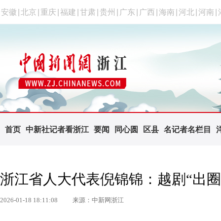
安徽
|
北京
|
重庆
|
福建
|
甘肃
|
贵州
|
广东
|
广西
|
海南
|
河北
|
河南
|
首页
中新社记者看浙江
要闻
同心圆
区县
名记者名栏目
浙江省人大代表倪锦锦：越剧“出圈
2026-01-18 18:11:08
来源：中新网浙江