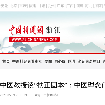
安徽
|
北京
|
重庆
|
福建
|
甘肃
|
贵州
|
广东
|
广西
|
海南
|
河北
|
河南
|
首页
中新社记者看浙江
要闻
同心圆
区县
名记者名栏目
中医教授谈“扶正固本”：中医理念
2026-05-09 21:06:21
来源：中新网浙江