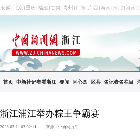
安徽
|
北京
|
重庆
|
福建
|
甘肃
|
贵州
|
广东
|
广西
|
海南
|
河北
|
河南
|
首页
中新社记者看浙江
要闻
同心圆
区县
名记者名栏目
浙江浦江举办粽王争霸赛
2026-05-11 03:02:11
来源：中新网浙江