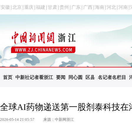
安徽
|
北京
|
重庆
|
福建
|
甘肃
|
贵州
|
广东
|
广西
|
海南
|
河北
|
河南
|
首页
中新社记者看浙江
要闻
同心圆
区县
名记者名栏目
全球AI药物递送第一股剂泰科技在
2026-05-14 21:05:57
来源：中新网浙江