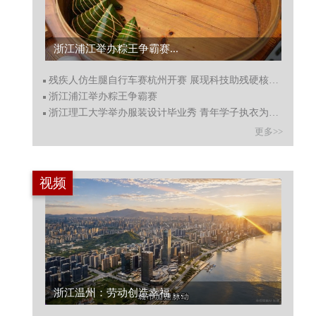
浙江浦江举办粽王争霸赛...
残疾人仿生腿自行车赛杭州开赛 展现科技助残硬核力量
浙江浦江举办粽王争霸赛
浙江理工大学举办服装设计毕业秀 青年学子执衣为语秀创意
更多>>
视频
浙江温州：劳动创造幸福 向城市守护者致敬...