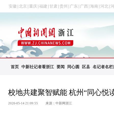
安徽
|
北京
|
重庆
|
福建
|
甘肃
|
贵州
|
广东
|
广西
|
海南
|
河北
|
首页
中新社记者看浙江
要闻
同心圆
区县
名记者名栏
校地共建聚智赋能 杭州“同心悦
2026-05-14 21:09:55
来源：中新网浙江