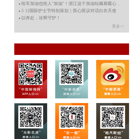
给车加油也给人“加油”！浙江这个加油站藏着暖心智能食
5·12国际护士节特别策划｜医心医议对话白衣天使
以奔赴，诠释守护！
更多>>