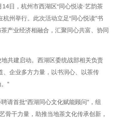
14日，杭州市西湖区“同心悦读·艺韵茶
在杭州举行。此次活动立足“同心悦读”书
残疾人仿生腿自行车赛杭州开赛 展现科技助残硬核力量...
与茶产业经济相融合，汇聚同心共富、协同
校地共建启动。西湖区委统战部相关负责
道、企业多方力量，以书润心、以茶传
。”
请首批“西湖同心文化赋能顾问”，组
文艺骨干力量，助推当地茶文化传承创新，
以奔赴，诠释守护！...