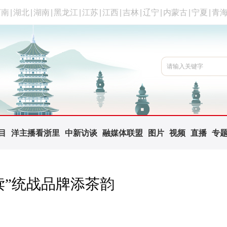
河南
|
湖北
|
湖南
|
黑龙江
|
江苏
|
江西
|
吉林
|
辽宁
|
内蒙古
|
宁夏
|
青
目
洋主播看浙里
中新访谈
融媒体联盟
图片
视频
直播
专
读”统战品牌添茶韵