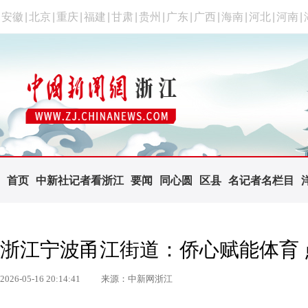
安徽
|
北京
|
重庆
|
福建
|
甘肃
|
贵州
|
广东
|
广西
|
海南
|
河北
|
河南
|
首页
中新社记者看浙江
要闻
同心圆
区县
名记者名栏目
浙江宁波甬江街道：侨心赋能体育
2026-05-16 20:14:41
来源：中新网浙江