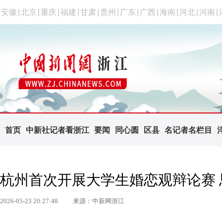
安徽
|
北京
|
重庆
|
福建
|
甘肃
|
贵州
|
广东
|
广西
|
海南
|
河北
|
河南
|
首页
中新社记者看浙江
要闻
同心圆
区县
名记者名栏目
杭州首次开展大学生婚恋观辩论赛
2026-05-23 20:27:48
来源：中新网浙江