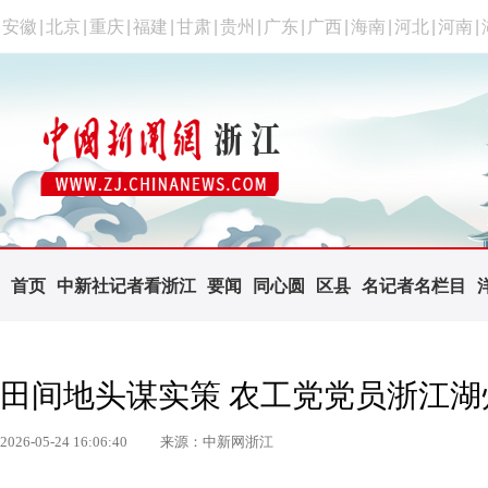
安徽
|
北京
|
重庆
|
福建
|
甘肃
|
贵州
|
广东
|
广西
|
海南
|
河北
|
河南
|
首页
中新社记者看浙江
要闻
同心圆
区县
名记者名栏目
田间地头谋实策 农工党党员浙江
2026-05-24 16:06:40
来源：中新网浙江