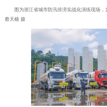
图为浙江省城市防汛排涝实战化演练现场，
蔡天樯 摄