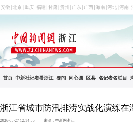
安徽
|
北京
|
重庆
|
福建
|
甘肃
|
贵州
|
广东
|
广西
|
海南
|
河北
|
河南
|
首页
中新社记者看浙江
要闻
同心圆
区县
名记者名栏目
浙江省城市防汛排涝实战化演练在
2026-05-27 12:14:55
来源：中新网浙江