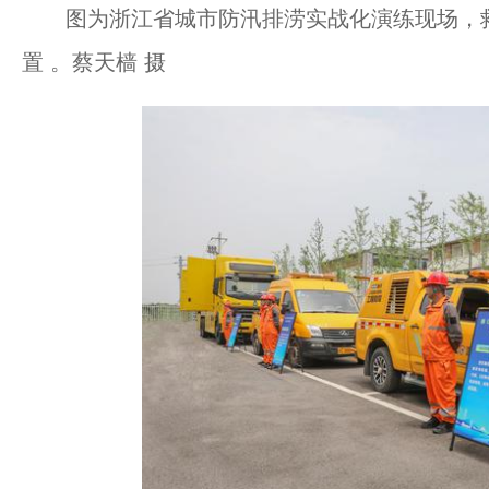
图为浙江省城市防汛排涝实战化演练现场，
置 。蔡天樯 摄