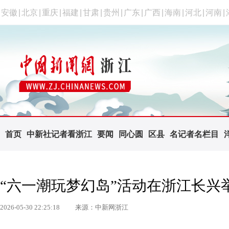
安徽
|
北京
|
重庆
|
福建
|
甘肃
|
贵州
|
广东
|
广西
|
海南
|
河北
|
河南
|
首页
中新社记者看浙江
要闻
同心圆
区县
名记者名栏目
“六一潮玩梦幻岛”活动在浙江长兴
2026-05-30 22:25:18
来源：中新网浙江