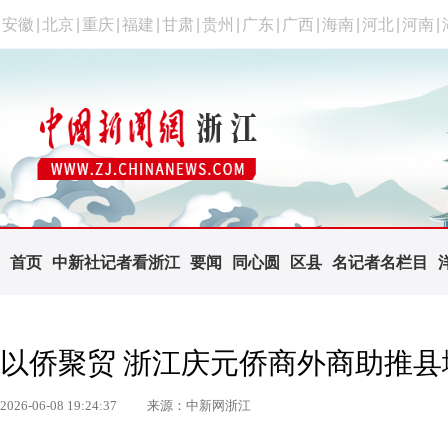
安徽
|
北京
|
重庆
|
福建
|
甘肃
|
贵州
|
广东
|
广西
|
海南
|
河北
|
河南
|
首页
中新社记者看浙江
要闻
同心圆
区县
名记者名栏目
以侨聚贸 浙江庆元侨商外商助推县
2026-06-08 19:24:37
来源：中新网浙江