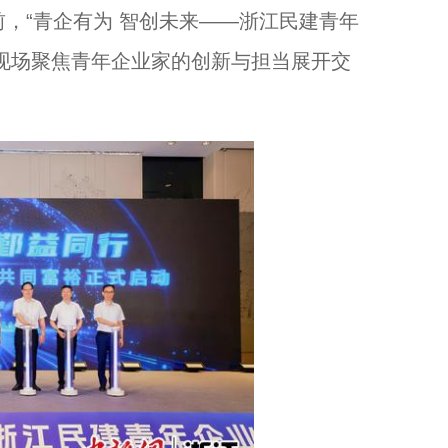
，“青企有为 智创未来——浙江民建青年
现场聚焦青年企业家的创新与担当展开交
中外嘉宾探访浙江杭州玉架山考古博物馆 感受良渚文明...
浙江磐安：玉竹入粽添药香 千年食俗焕新生...