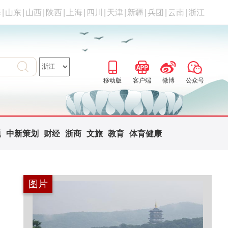
海
|
山东
|
山西
|
陕西
|
上海
|
四川
|
天津
|
新疆
|
兵团
|
云南
|
浙江
移动版
客户端
微博
公众号
题
中新策划
财经
浙商
文旅
教育
体育健康
图片