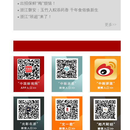
出招保鲜“梅”烦恼！
浙江磐安：玉竹入粽添药香 千年食俗焕新生
浙江“班超”来了！
更多>>