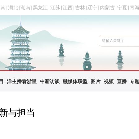
河南
|
湖北
|
湖南
|
黑龙江
|
江苏
|
江西
|
吉林
|
辽宁
|
内蒙古
|
宁夏
|
青
目
洋主播看浙里
中新访谈
融媒体联盟
图片
视频
直播
专
创新与担当