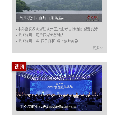
浙江杭州：雨后西湖氤氲迷人...
中外嘉宾探访浙江杭州玉架山考古博物馆 感受良渚文明
浙江杭州：雨后西湖氤氲迷人
浙江杭州：当“西子廊桥”遇上敦煌舞剧
更多>>
视频
中欧港航业代表共话绿色航运走廊建设...