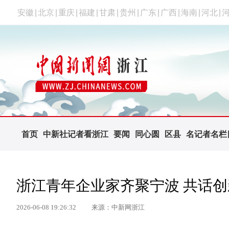
安徽
|
北京
|
重庆
|
福建
|
甘肃
|
贵州
|
广东
|
广西
|
海南
|
河北
|
首页
中新社记者看浙江
要闻
同心圆
区县
名记者名栏
浙江青年企业家齐聚宁波 共话
2026-06-08 19:26:32
来源：中新网浙江