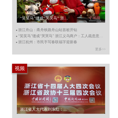
浙江舟山：甬舟铁路舟山站首桩开钻...
浙江舟山：甬舟铁路舟山站首桩开钻
“笑笑马”缝成“哭哭马” 浙江义乌商户：工人疏忽意外收获爆款
浙江杭州：市民手写春联福字迎新春
更多>>
视频
浙江省政协委员何涤非呼吁“疏堵结合”规范公共空间字体，守护汉字文化根脉...