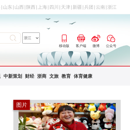
海
|
山东
|
山西
|
陕西
|
上海
|
四川
|
天津
|
新疆
|
兵团
|
云南
|
浙江
移动版
客户端
微博
公众号
题
中新策划
财经
浙商
文旅
教育
体育健康
图片