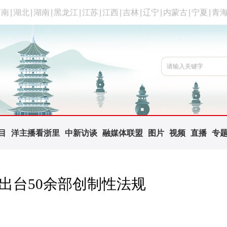
河南
|
湖北
|
湖南
|
黑龙江
|
江苏
|
江西
|
吉林
|
辽宁
|
内蒙古
|
宁夏
|
青
目
洋主播看浙里
中新访谈
融媒体联盟
图片
视频
直播
专
出台50余部创制性法规