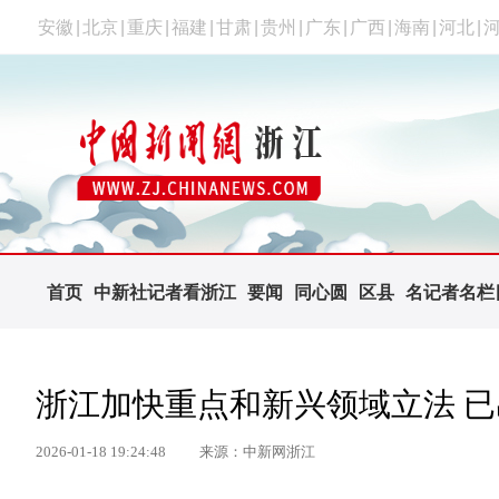
安徽
|
北京
|
重庆
|
福建
|
甘肃
|
贵州
|
广东
|
广西
|
海南
|
河北
|
首页
中新社记者看浙江
要闻
同心圆
区县
名记者名栏
浙江加快重点和新兴领域立法 已
2026-01-18 19:24:48
来源：中新网浙江