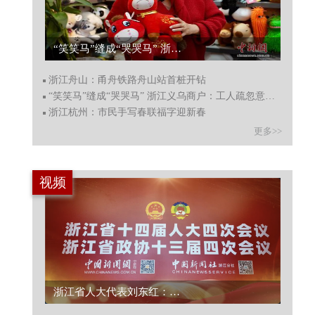
浙江舟山：甬舟铁路舟山站首桩开钻...
浙江舟山：甬舟铁路舟山站首桩开钻
“笑笑马”缝成“哭哭马” 浙江义乌商户：工人疏忽意外收获爆款
浙江杭州：市民手写春联福字迎新春
更多>>
视频
浙江省政协委员何涤非呼吁“疏堵结合”规范公共空间字体，守护汉字文化根脉...
浙江省人大代表刘东红：高校科研如何更好支撑县域高质量发展？..