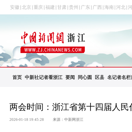
安徽
|
北京
|
重庆
|
福建
|
甘肃
|
贵州
|
广东
|
广西
|
海南
|
河北
|
首页
中新社记者看浙江
要闻
同心圆
区县
名记者名栏
两会时间：浙江省第十四届人民
2026-01-18 19:45:28
来源：中新网浙江