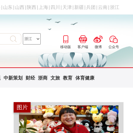
海
|
山东
|
山西
|
陕西
|
上海
|
四川
|
天津
|
新疆
|
兵团
|
云南
|
浙江
移动版
客户端
微博
公众号
题
中新策划
财经
浙商
文旅
教育
体育健康
图片