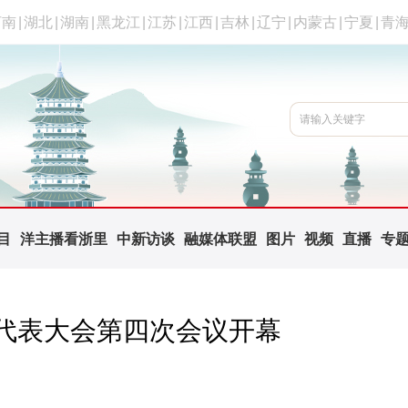
河南
|
湖北
|
湖南
|
黑龙江
|
江苏
|
江西
|
吉林
|
辽宁
|
内蒙古
|
宁夏
|
青
目
洋主播看浙里
中新访谈
融媒体联盟
图片
视频
直播
专
代表大会第四次会议开幕