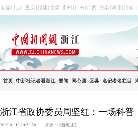
安徽
|
北京
|
重庆
|
福建
|
甘肃
|
贵州
|
广东
|
广西
|
海南
|
河北
|
河南
|
首页
中新社记者看浙江
要闻
同心圆
区县
名记者名栏目
浙江省政协委员周坚红：一场科普
2026-01-18 20:52:50
来源：中新网浙江