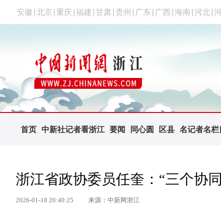
安徽
|
北京
|
重庆
|
福建
|
甘肃
|
贵州
|
广东
|
广西
|
海南
|
河北
|
首页
中新社记者看浙江
要闻
同心圆
区县
名记者名栏
浙江省政协委员任奎：“三个协
2026-01-18 20:40:25
来源：中新网浙江