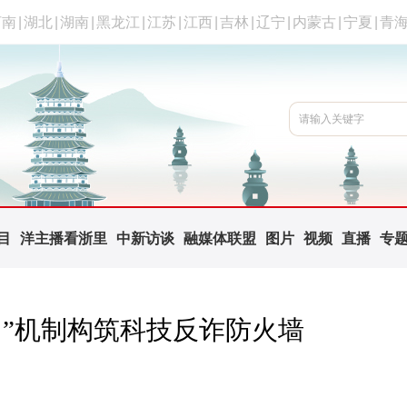
河南
|
湖北
|
湖南
|
黑龙江
|
江苏
|
江西
|
吉林
|
辽宁
|
内蒙古
|
宁夏
|
青
目
洋主播看浙里
中新访谈
融媒体联盟
图片
视频
直播
专
同”机制构筑科技反诈防火墙