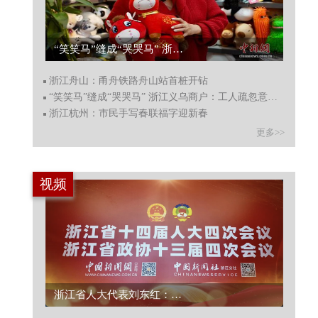
浙江舟山：甬舟铁路舟山站首桩开钻...
浙江舟山：甬舟铁路舟山站首桩开钻
“笑笑马”缝成“哭哭马” 浙江义乌商户：工人疏忽意外收获爆款
浙江杭州：市民手写春联福字迎新春
更多>>
视频
浙江省政协委员何涤非呼吁“疏堵结合”规范公共空间字体，守护汉字文化根脉...