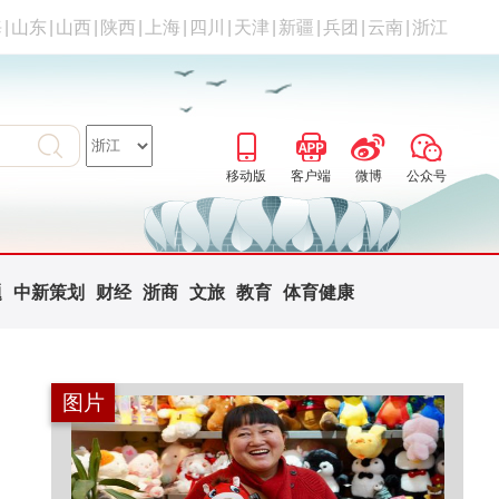
海
|
山东
|
山西
|
陕西
|
上海
|
四川
|
天津
|
新疆
|
兵团
|
云南
|
浙江
移动版
客户端
微博
公众号
题
中新策划
财经
浙商
文旅
教育
体育健康
图片