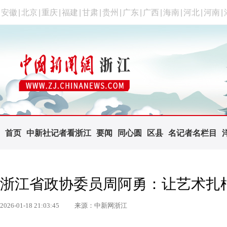
安徽
|
北京
|
重庆
|
福建
|
甘肃
|
贵州
|
广东
|
广西
|
海南
|
河北
|
河南
|
首页
中新社记者看浙江
要闻
同心圆
区县
名记者名栏目
浙江省政协委员周阿勇：让艺术扎
2026-01-18 21:03:45
来源：中新网浙江